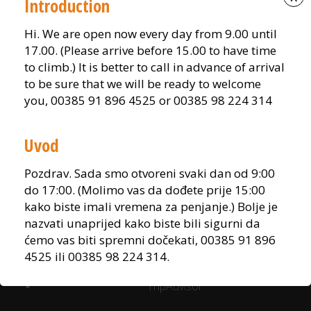
Introduction
Partneri
Izjava o privatnosti
Opći uvjeti korištenja
Reklamacije i povrati
Hi. We are open now every day from 9.00 until
17.00. (Please arrive before 15.00 to have time
Kontaktirajte nas
to climb.) It is better to call in advance of arrival
to be sure that we will be ready to welcome
you, 00385 91 896 4525 or 00385 98 224 314
___
Nevenko Bulic -
+385 98 224 314
Uvod
Nigel Simpson -
+385 91 896 4525
Pozdrav. Sada smo otvoreni svaki dan od 9:00
OTVORENI KROZ CIJELU GODINU SVAKI DAN OD 9-17
do 17:00. (Molimo vas da dođete prije 15:00
SATI
kako biste imali vremena za penjanje.) Bolje je
nazvati unaprijed kako biste bili sigurni da
___
ćemo vas biti spremni dočekati, 00385 91 896
office@glavanipark.com
4525 ili 00385 98 224 314.