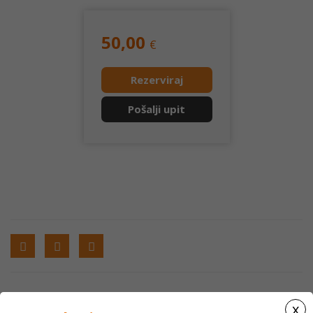
50,00
€
Rezerviraj
Pošalji upit
x